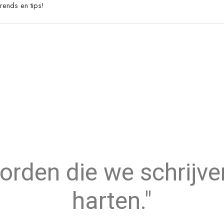
rends en tips!
orden die we schrijve
harten."