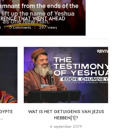
ERENCE THAT WENT AHEAD
4
0 comments
297 views
EGYPTE
WAT IS HET GETUIGENIS VAN JEZUS
TISJA BE A
..
HEBBEN[1]?
O
4 september 2019