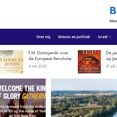
B
Idee
Over mij
Nieuws en politiek
Israël
F.M. Dostojevski over
De ja
de Europese Revolutie
op Je
4 mei 2022
21 juli