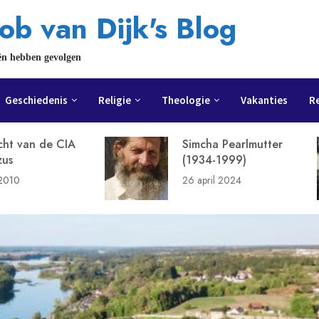
ob van Dijk's Blog
ën hebben gevolgen
Geschiedenis
Religie
Theologie
Vakanties
R
cht van de CIA
Simcha Pearlmutter
zus
(1934-1999)
 2010
26 april 2024