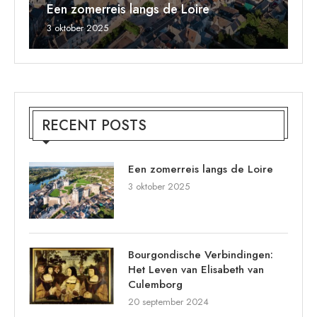
Een zomerreis langs de Loire
L
aa
C
aa
3 oktober 2025
20
18
15
11
RECENT POSTS
Een zomerreis langs de Loire
3 oktober 2025
Bourgondische Verbindingen:
Het Leven van Elisabeth van
Culemborg
20 september 2024