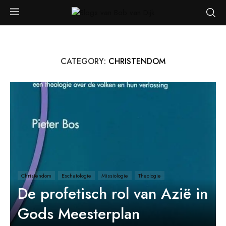
CATEGORY:
CHRISTENDOM
Christendom
Eschatologie
Missiologie
Theologie
De profetisch rol van Azië in
Gods Meesterplan
Christendom
De Tien Stammen