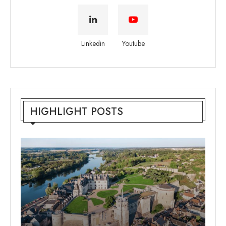
Linkedin
Youtube
HIGHLIGHT POSTS
B
O
D
O