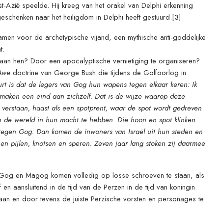
-Azië speelde. Hij kreeg van het orakel van Delphi erkenning
eschenken naar het heiligdom in Delphi heeft gestuurd.
[3]
en voor de archetypische vijand, een mythische anti-goddelijke
t.
an hen? Door een apocalyptische vernietiging te organiseren?
Awe
doctrine van George Bush die tijdens de Golfoorlog in
urt is dat de legers van Gog hun wapens tegen elkaar keren: Ik
j maken een eind aan zichzelf. Dat is de wijze waarop deze
verstaan, haast als een spotprent, waar de spot wordt gedreven
 de wereld in hun macht te hebben. Die hoon en spot klinken
 tegen Gog: Dan komen de inwoners van Israël uit hun steden en
en pijlen, knotsen en speren. Zeven jaar lang stoken zij daarmee
an Gog en Magog komen volledig op losse schroeven te staan, als
 en aansluitend in de tijd van de Perzen in de tijd van koningin
n en door tevens de juiste Perzische vorsten en personages te