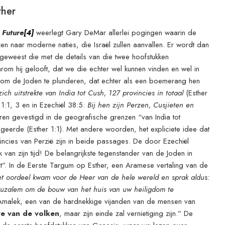
ther
 Future
[4]
weerlegt Gary DeMar allerlei pogingen waarin de
n naar moderne naties, die Israël zullen aanvallen. Er wordt dan
geweest die met de details van die twee hoofstukken
m hij gelooft, dat we die echter wel kunnen vinden en wel in
 om de Joden te plunderen, dat echter als een boemerang hen
zich uitstrekte van India tot Cush, 127 provincies in totaal
(Esther
 1:1, 3 en in Ezechiël 38:5:
Bij hen zijn Perzen, Cusjieten en
ren gevestigd in de geografische grenzen “van India tot
geerde (Esther 1:1). Met andere woorden, het expliciete idee dat
ncies van Perzië zijn in beide passages. De door Ezechiël
 van zijn tijd! De belangrijkste tegenstander van de Joden in
. In de Eerste Targum op Esther, een Aramese vertaling van de
t oordeel kwam voor de Heer van de hele wereld en sprak aldus:
uzalem om de bouw van het huis van uw heiligdom te
Amalek, een van de hardnekkige vijanden van de mensen van
te van de volken
, maar zijn einde zal vernietiging zijn.” De