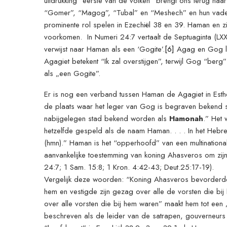
uitdrukking “eerste van de volken” brengt ons terug na
“Gomer”, “Magog”, “Tubal” en “Meshech” en hun vader Ja
prominente rol spelen in Ezechiël 38 en 39. Haman en zijn
voorkomen. In Numeri 24:7 vertaalt de Septuaginta (LXX
verwijst naar Haman als een ‘Gogite’.
[6]
Agag en Gog lij
Agagiet betekent “Ik zal overstijgen”, terwijl Gog “berg
als „een Gogite”.
Er is nog een verband tussen Haman de Agagiet in Esth
de plaats waar het leger van Gog is begraven bekend st
nabijgelegen stad bekend worden als
Hamonah
.” Het 
hetzelfde gespeld als de naam Haman. . . . In het Hebre
(hmn).” Haman is het “opperhoofd” van een multinationale
aanvankelijke toestemming van koning Ahasveros om zijn
24:7; 1 Sam. 15:8; 1 Kron. 4:42-43; Deut.25:17-19).
Vergelijk deze woorden: “Koning Ahasveros bevorder
hem en vestigde zijn gezag over alle de vorsten die bij
over alle vorsten die bij hem waren” maakt hem tot een 
beschreven als de leider van de satrapen, gouverneurs en