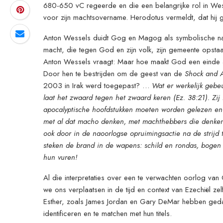
680-650 vC regeerde en die een belangrijke rol in West
voor zijn machtsovername. Herodotus vermeldt, dat hij g
Anton Wessels duidt Gog en Magog als symbolische nam
macht, die tegen God en zijn volk, zijn gemeente opstaa
Anton Wessels vraagt: Maar hoe maakt God een einde a
Door hen te bestrijden om de geest van de
Shock and 
2003 in Irak werd toegepast? …
Wat er werkelijk gebe
laat het zwaard tegen het zwaard keren (Ez. 38:21). Zi
apocalyptische hoofdstukken moeten worden gelezen en 
met al dat macho denken, met machthebbers die denken
ook door in de naoorlogse opruimingsactie na de strijd
steken de brand in de wapens: schild en rondas, bogen 
hun vuren!
Al die interpretaties over een te verwachten oorlog v
we ons verplaatsen in de tijd en context van Ezechiël zelf
Esther, zoals James Jordan en Gary DeMar hebben gedaa
identificeren en te matchen met hun titels.