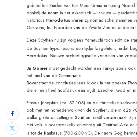
gebied ten Zuiden van her Meer Urmia in huidig Noord-
dankzij de naam in het Akkadisch – Ishkuza – geïdentif
historicus
Herodotus
waren zij nomadische stammen v
Oekraïne, ten Noorden van de Zwarte Zee en anderen 
Deze Scythen nu zijn volgens Yamauchi toch echt de sta
De Scythen-hypothese is een tijdje losgelaten, nadat be
Herodotus. Nieuwe archeologische vondsten van vooral
Bij
Gomer
moet gedacht worden aan Turkije zoals ook 
het land van de
Cimmerians
.
Bovenstaande conclusies lees ik ook in het boeken
Thor
die er een heel hoofdstuk aan wijdt: Ezechiël: God en
Flavius Josephus (ca. 37-103) en de christelijke kerk
ook met het nomadenvolk van de Scythen, die in 626 vC. 
welke grote ontzetting in Syrië en Israël veroorzaakt. Zij
Het volk is oorspronkelijk afkomstig uit Centraal-Azië en s
is tot de Kaukasus (700-200 vC). De naam Gog herinner