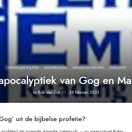
CHRISTELIJKE POLITIEK
ESCHATOLOGIE
NIEUWS EN POLITIEK
THEOLOGIE
apocalyptiek van Gog en M
by
Bob Van Dijk
28 februari 2023
Gog’ uit de bijbelse profetie?
se profetie? Hij noemde Amerika ‘satanisch’ – nu waarschuwt Biden