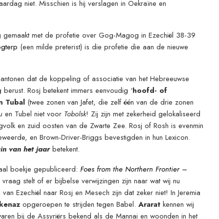
jaardag niet. Misschien is hij verslagen in Oekraïne en
ng gemaakt met de profetie over Gog-Magog in Ezechiël 38-39
ogterp
(een milde preterist) is die profetie die aan de nieuwe
aantonen dat de koppeling of associatie van het Hebreeuwse
g berust. Rosj betekent immers eenvoudig ‘
hoofd- of
n Tubal
(twee zonen van Jafet, die zelf één van de drie zonen
u
en Tubel niet voor
Tobolsk
! Zij zijn met zekerheid gelokaliseerd
volk en zuid oosten van de Zwarte Zee. Rosj of Rosh is evenmin
weerde, en Brown-Driver-Briggs bevestigden in hun Lexicon.
in van het jaar
betekent.
iaal boekje gepubliceerd:
Foes from the Northern Frontier –
 vraag stelt of er bijbelse verwijzingen zijn naar wat wij nu
van Ezechiël naar Rosj en Mesech zijn dat zeker niet! In Jeremia
kenaz
opgeroepen te strijden tegen Babel.
Ararat
kennen wij
aren bij de Assyriërs bekend als de Mannai en woonden in het