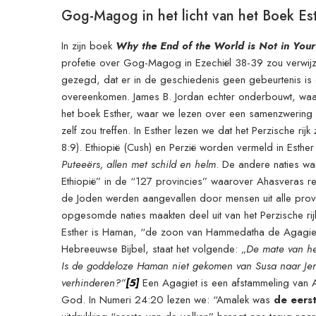
Gog-Magog in het licht van het Boek Es
In zijn boek
Why the End of the World is Not in Your
profetie over Gog-Magog in Ezechiël 38-39 zou verwijze
gezegd, dat er in de geschiedenis geen gebeurtenis is 
overeenkomen. James B. Jordan echter onderbouwt, waaro
het boek Esther, waar we lezen over een samenzwering
zelf zou treffen. In Esther lezen we dat het Perzische rijk
8:9). Ethiopië (Cush) en Perzië worden vermeld in Esther
Puteeërs, allen met schild en helm
. De andere naties wa
Ethiopië” in de “127 provincies” waarover Ahasveras re
de Joden werden aangevallen door mensen uit alle provi
opgesomde naties maakten deel uit van het Perzische rijk
Esther is Haman, “de zoon van Hammedatha de Agagiet”
Hebreeuwse Bijbel, staat het volgende: „
De mate van he
Is de goddeloze Haman niet gekomen van Susa naar Jer
verhinderen?”
[5]
Een Agagiet is een afstammeling van 
God. In Numeri 24:20 lezen we: “Amalek was
de eers