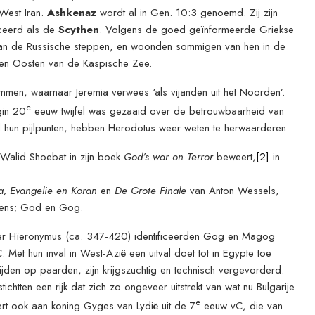
West Iran.
Ashkenaz
wordt al in Gen. 10:3 genoemd. Zij zijn
iceerd als de
Scythen
. Volgens de goed geïnformeerde Griekse
an de Russische steppen, en woonden sommigen van hen in de
ten Oosten van de Kaspische Zee.
mmen, waarnaar Jeremia verwees ‘als vijanden uit het Noorden’.
e
gin 20
eeuw twijfel was gezaaid over de betrouwbaarheid van
 hun pijlpunten, hebben Herodotus weer weten te herwaarderen.
Walid Shoebat in zijn boek
God’s war on Terror
beweert,
[2]
in
a, Evangelie en Koran
en
De Grote Finale
van Anton Wessels,
 mens; God en Gog.
vader Hïeronymus (ca. 347-420) identificeerden Gog en Magog
Met hun inval in West-Azië een uitval doet tot in Egypte toe
 rijden op paarden, zijn krijgszuchtig en technisch vergevorderd.
tichtten een rijk dat zich zo ongeveer uitstrekt van wat nu Bulgarije
e
t ook aan koning Gyges van Lydië uit de 7
eeuw vC, die van