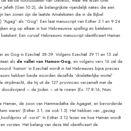
ar de eerste hoofdstukken van Genesis, waar we lezen over
feth (Gen.10:2), de belangrijkste vijandelijk naties die een
 tien zonen zijn de laatste Amalekieten die in de Bijbel
) “Agag” als “Gog”. Een laat manuscript van Esther 3:1 en 9:24
ken erg op elkaar in hun Hebreeuwse spelling en betekenis.
” betekent. Een cursief Hebreeuws manuscript identificeert Haman
er en Gog in Ezechiël 38-39. Volgens Ezechiël 39:11 en 15 zal
aan ​​als
de vallei van Hamon-Gog
, en volgens vers 16 zal de
woord ‘
hamon’
in Ezechiël wordt in het Hebreeuws bijna precies
euws hebben beide woorden dezelfde ‘drieletterlijke wortel’
 strijdmacht, die hij uit de 127 provincies verzamelt met de
 doodsvijand – de Joden – uit te roeien (Ex. 17:8-16; Num.
de Haman, de zoon van Hammedatha de Agagiet, en bevorderde
 hem waren’ (Esther 3:1; zie ook 1:3). Het hebben van „gezag
„hoofdprins of -vorst”. In Esther 3:12 lezen we hoe Haman wordt
 vorsten. Het belang van deze titel identificeert de