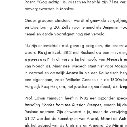
Poetin “Gog-achtig” is. Misschien haalt hij zijn 71ste ver
omvergeworpen in Moskou.
Onder groepen christenen wordt al gauw de vergelijki
en Openbaring 20. Zelfs voor iemand als
Benjamin Ho
hemel en aarde voorafgaat nog niet vervuld.
Nu zijn er inmiddels ook genoeg exegeten, die terecht 
woord
Rosj
in Ezek. 38:2 met Rusland op een misvattin
oppervorst’
. In dit vers is hij het hoofd van
Mesech e
van Noach is). Maar nee, Mesech staat niet voor
Mosko
in centraal en oostelijk
Anatolia
als een Kaukasisch berg
een eigennaam, zoals Wilhelm Genesius in de 1830s be
Vergelijk Rosj Hasjana, het joodse najaarsfeest, dat
beg
Prof. Edwin Yamauchi heeft in 1982 een bijzonder spec
Invading Hordes from the Russian Steppes
, waarin hij de
Rusland noemen. Zijn antwoord is ja, maar de verwijzing 
51:27 worden de koninkrijken van Ararat,
Minni
en
Ash
als het gebied van de Uratrians en Armenië. De
Minni
w