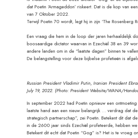
dat Poetin ‘Armageddon’ riskeert. Dat is de kop van een
van 7 Oktober 2022.
Terwijl Poetin 70 wordt, legt hij in zijn ‘The Rosenberg 
Een vraag die hem in de loop der jaren herhaaldelijk do
boosaardige dictator waarvan in Ezechiël 38 en 39 wordt
andere landen om in de “laatste dagen” binnen te vallen
De belangstelling voor deze bijbelse profetieën is afg
Russian President Vladimir Putin, Iranian President Ebra
July 19, 2022. (Photo: President Website/WANA/Handou
In september 2022 had Poetin opnieuw een ontmoeting 
laatste hand aan een nieuw belangrijk … verdrag dat de b
strategisch partnerschap”, zei Poetin. Betekent dit d
in de 2600 jaar sinds Ezechiël profeteerde, hebben we R
Betekent dit echt dat Poetin “Gog” is? Het is te vroeg o