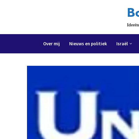
Bo
Ideeën
Over mij
Nieuws en politiek
Israël